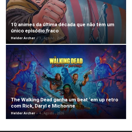
10 animes da última década que não têm um
único episódio fraco
Helder Archer
-
3 , Agosto , 2026
The Walking Dead ganha um beat ‘em up retro
com Rick, Daryl e Michonne
Helder Archer
-
4 , Agosto , 2026