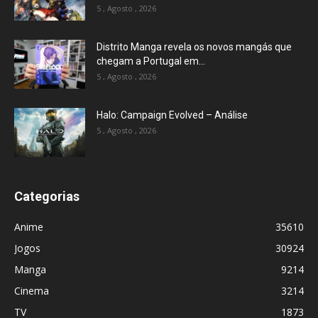
5 , Agosto , 2026
Distrito Manga revela os novos mangás que
chegam a Portugal em...
5 , Agosto , 2026
Halo: Campaign Evolved – Análise
5 , Agosto , 2026
Categorias
Anime
35610
Jogos
30924
Manga
9214
Cinema
3214
TV
1873