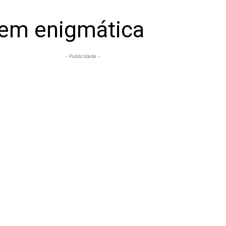
gem enigmática
- Publicidade -