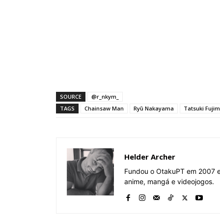
SOURCE
@r_nkym_
TAGS
Chainsaw Man
Ryū Nakayama
Tatsuki Fuji
Helder Archer
Fundou o OtakuPT em 2007 e 
anime, mangá e videojogos.