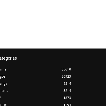
ategorias
nime
35610
ogos
30923
anga
9214
inema
3214
V
1873
usic
1494