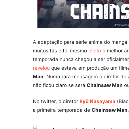
A adaptação para série anime do mangá
muitos fãs e foi mesmo
eleito
o melhor a
temporada nunca chegou a ser oficialme
revelou
que estava em produção um film
Man
. Numa rara mensagem o diretor do a
não ficou claro se será
Chainsaw Man
ou
No twitter, o diretor
Ryū Nakayama
(Blac
a primeira temporada de
Chainsaw Man