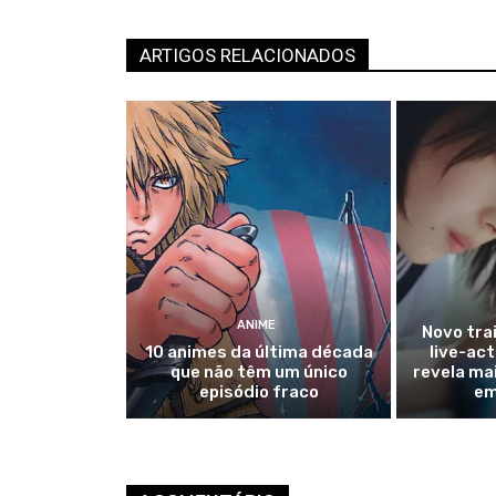
ARTIGOS RELACIONADOS
ANIME
Novo tra
10 animes da última década
live-act
que não têm um único
revela mai
episódio fraco
em