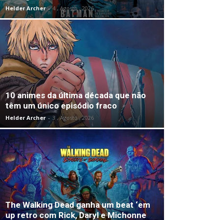
Helder Archer
-
4 , Agosto , 2026
10 animes da última década que não
têm um único episódio fraco
Helder Archer
-
3 , Agosto , 2026
The Walking Dead ganha um beat ‘em
up retro com Rick, Daryl e Michonne