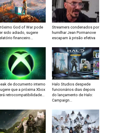
Próximo God of War pode
Streamers condenados por
er sido adiado, sugere
humilhar Jean Pormanove
elatório financeiro...
escapam à prisão efetiva
Leak de documento interno
Halo Studios despede
sugere que a próxima Xbox
funcionários dias depois
erá retrocompatibilidade...
do lançamento de Halo:
Campaign...