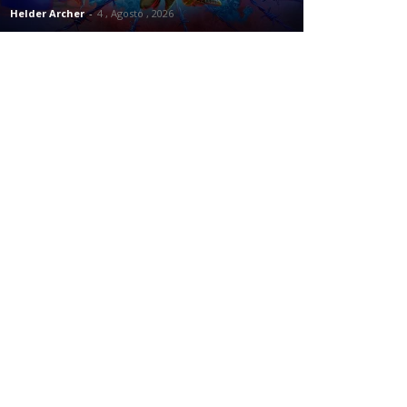
Helder Archer
-
4 , Agosto , 2026