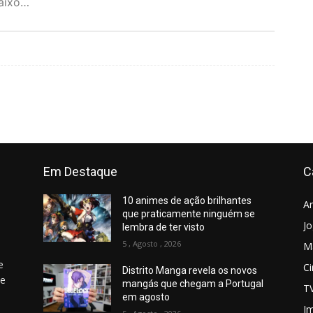
baixo…
Em Destaque
C
10 animes de ação brilhantes
A
que praticamente ninguém se
J
lembra de ter visto
5 , Agosto , 2026
M
e
C
Distrito Manga revela os novos
 e
mangás que chegam a Portugal
T
em agosto
Jm