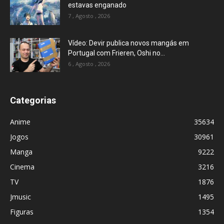
estavas enganado
7 , Agosto , 2026
Vídeo: Devir publica novos mangás em
Portugal com Frieren, Oshi no...
6 , Agosto , 2026
Categorias
Anime
35634
Jogos
30961
Manga
9222
Cinema
3216
TV
1876
Jmusic
1495
Figuras
1354