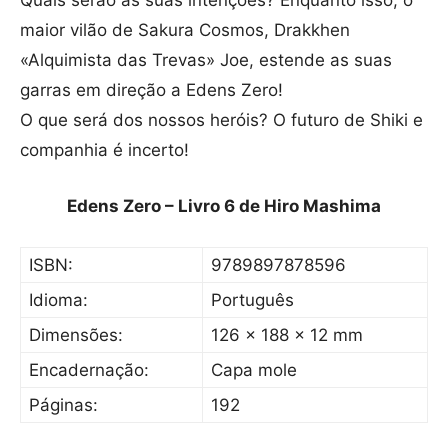
Quais serão as suas intenções? Enquanto isso, o
maior vilão de Sakura Cosmos, Drakkhen
«Alquimista das Trevas» Joe, estende as suas
garras em direção a Edens Zero!
O que será dos nossos heróis? O futuro de Shiki e
companhia é incerto!
Edens Zero – Livro 6 de Hiro Mashima
ISBN:
9789897878596
Idioma:
Português
Dimensões:
126 x 188 x 12 mm
Encadernação:
Capa mole
Páginas:
192