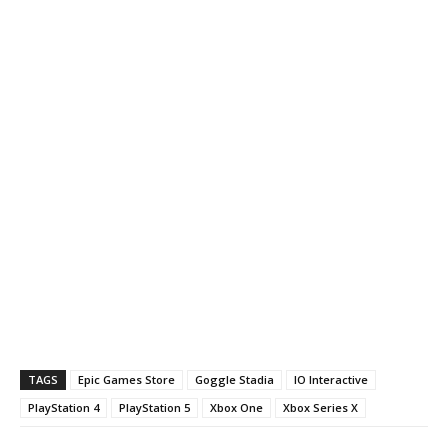
TAGS
Epic Games Store
Goggle Stadia
IO Interactive
PlayStation 4
PlayStation 5
Xbox One
Xbox Series X