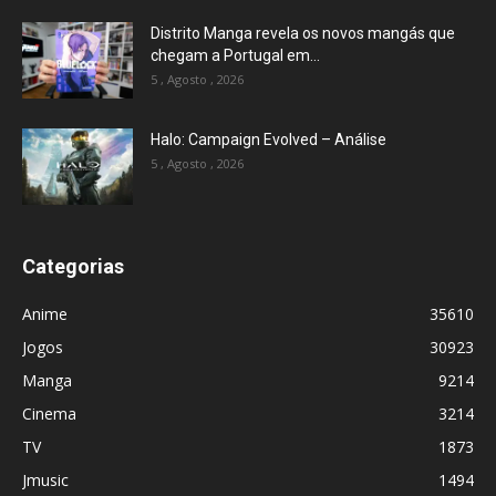
Distrito Manga revela os novos mangás que
chegam a Portugal em...
5 , Agosto , 2026
Halo: Campaign Evolved – Análise
5 , Agosto , 2026
Categorias
Anime
35610
Jogos
30923
Manga
9214
Cinema
3214
TV
1873
Jmusic
1494