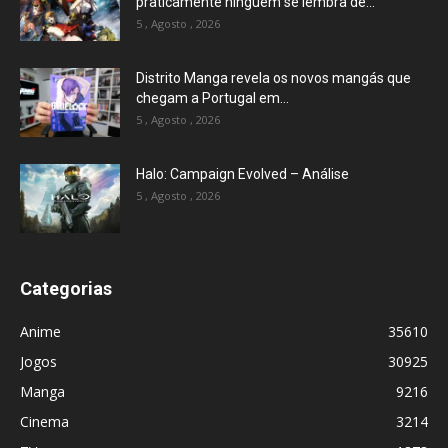
praticamente ninguém se lembra de...
5 , Agosto , 2026
Distrito Manga revela os novos mangás que
chegam a Portugal em...
5 , Agosto , 2026
Halo: Campaign Evolved – Análise
5 , Agosto , 2026
Categorias
Anime
35610
Jogos
30925
Manga
9216
Cinema
3214