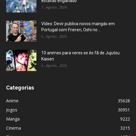
estavas enganado
7 , Agosto , 2026
Vídeo: Devir publica novos mangás em
Portugal com Frieren, Oshi no...
6 , Agosto , 2026
10 animes para veres se és fã de Jujutsu
Kaisen
6 , Agosto , 2026
Categorias
Anime
35628
Jogos
30951
Manga
9222
Cinema
3215