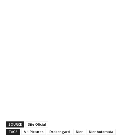
SOURCE
Site Oficial
TAGS
A-1 Pictures
Drakengard
Nier
Nier Automata