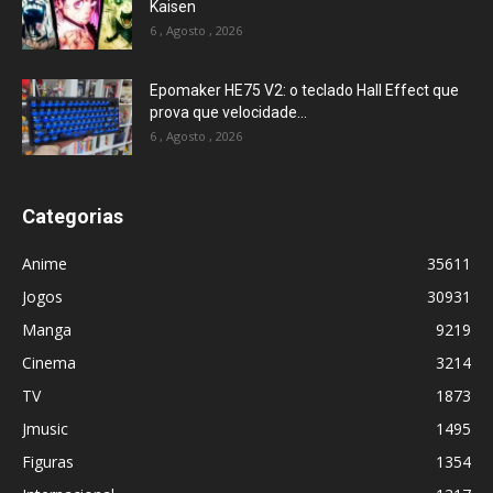
Kaisen
6 , Agosto , 2026
Epomaker HE75 V2: o teclado Hall Effect que
prova que velocidade...
6 , Agosto , 2026
Categorias
Anime
35611
Jogos
30931
Manga
9219
Cinema
3214
TV
1873
Jmusic
1495
Figuras
1354