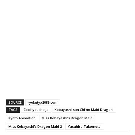
SOURCE
ryokutya2089.com
TAGS
Coolkyoushinja
Kobayashi-san Chi no Maid Dragon
Kyoto Animation
Miss Kobayashi's Dragon Maid
Miss Kobayashi’s Dragon Maid 2
Yasuhiro Takemoto