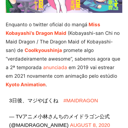
Enquanto o twitter oficial do mangá
Miss
Kobayashi’s Dragon Maid
(Kobayashi-san Chi no
Maid Dragon / The Dragon Maid of Kobayashi-
san) de
Coolkyoushinja
promete algo
“verdadeiramente awesome”, sabemos agora que
a 2ª temporada
anunciada
em 2019 vai estrear
em 2021 novamente com animação pelo estúdio
Kyoto Animation
.
3日後、マジやばくね
#MAIDRAGON
— TVアニメ小林さんちのメイドラゴン公式
(@MAIDRAGON_ANIME)
AUGUST 8, 2020