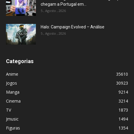
chegam a Portugal em...
5 , Agosto , 2026
Halo: Campaign Evolved – Análise
5 , Agosto , 2026
Categorias
Anime
35610
Jogos
30923
Manga
9214
Cinema
3214
TV
1873
Jmusic
1494
Figuras
1354