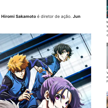
e
Hiromi Sakamoto
é diretor de ação.
Jun
M
d
V
F