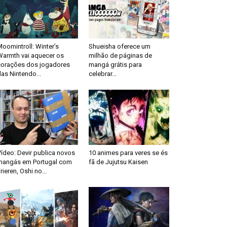
oomintroll: Winter’s
Shueisha oferece um
Warmth vai aquecer os
milhão de páginas de
corações dos jogadores
mangá grátis para
as Nintendo...
celebrar...
ídeo: Devir publica novos
10 animes para veres se és
mangás em Portugal com
fã de Jujutsu Kaisen
rieren, Oshi no...