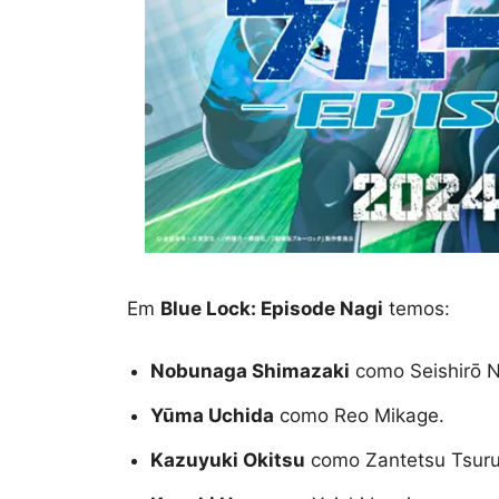
Em
Blue Lock: Episode Nagi
temos:
Nobunaga Shimazaki
como Seishirō N
Y
ūma Uchida
como Reo Mikage.
Kazuyuki Okitsu
como Zantetsu Tsuru