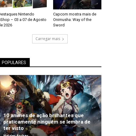
Destaques Nintendo
Capcom mostra mais de
eShop – 03 a 07 de Agosto
Onimusha: Way of the
de 2026
Sword
Carregar mais
POPULARES
10 animes de ação brilhantes que
praticamente ninguém se lembra de
ter visto
Helder Archer
-
5 , Agosto , 2026