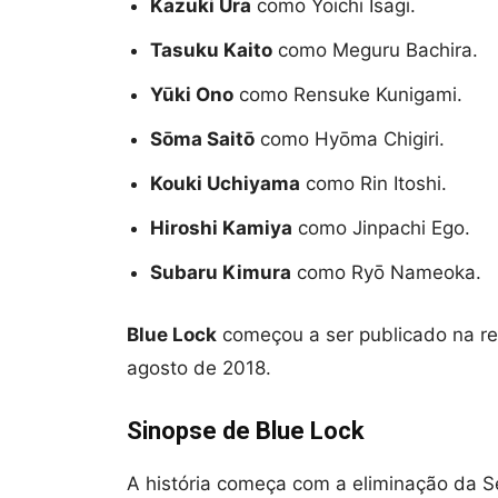
Kazuki Ura
como Yoichi Isagi.
Tasuku Kaito
como Meguru Bachira.
Y
ūki Ono
como Rensuke Kunigami.
S
ōma Sait
ō
como Hyōma Chigiri.
Kouki Uchiyama
como Rin Itoshi.
Hiroshi Kamiya
como Jinpachi Ego.
Subaru Kimura
como Ryō Nameoka.
Blue Lock
começou a ser publicado na r
agosto de 2018.
Sinopse de Blue Lock
A história começa com a eliminação da 