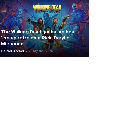
The Walking Dead ganha um beat
‘em up retro com Rick, Daryl e
Michonne
Helder Archer
-
4 , Agosto , 2026