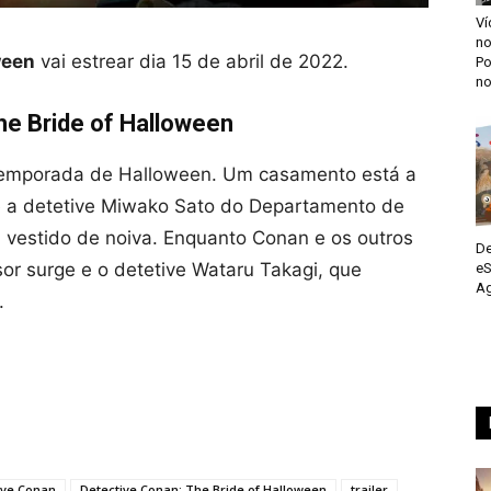
Ví
n
ween
vai estrear dia 15 de abril de 2022.
Po
no
he Bride of Halloween
 temporada de Halloween. Um casamento está a
de a detetive Miwako Sato do Departamento de
um vestido de noiva. Enquanto Conan e os outros
De
sor surge e o detetive Wataru Takagi, que
eS
Ag
.
ive Conan
Detective Conan: The Bride of Halloween
trailer