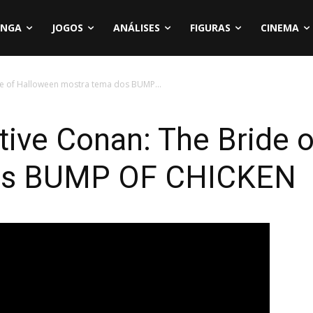
NGA
JOGOS
ANÁLISES
FIGURAS
CINEMA
ide of Halloween mostra tema dos BUMP...
ctive Conan: The Bride 
os BUMP OF CHICKEN