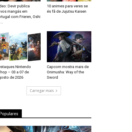
deo: Devir publica
10 animes para veres se
ovos mangás em
és fã de Jujutsu Kaisen
rtugal com Frieren, Oshi
...
staques Nintendo
Capcom mostra mais de
hop – 03 a 07 de
Onimusha: Way of the
osto de 2026
Sword
Carregar mais
Populares