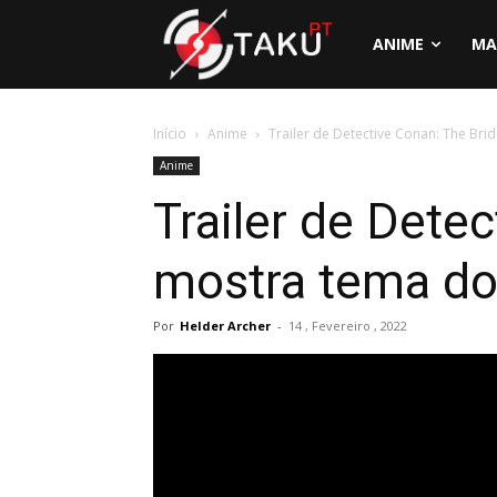
ANIME
MA
Início
Anime
Trailer de Detective Conan: The Br
Anime
Trailer de Dete
mostra tema d
Por
Helder Archer
-
14 , Fevereiro , 2022