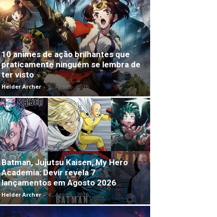
10 animes de ação brilhantes que
praticamente ninguém se lembra de
ter visto
Helder Archer
-
5 , Agosto , 2026
Batman, Jujutsu Kaisen, My Hero
Academia: Devir revela 7
lançamentos em Agosto 2026
Helder Archer
-
4 , Agosto , 2026