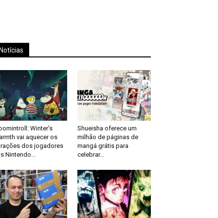
Notícias
omintroll: Winter’s
Shueisha oferece um
rmth vai aquecer os
milhão de páginas de
rações dos jogadores
mangá grátis para
s Nintendo...
celebrar...