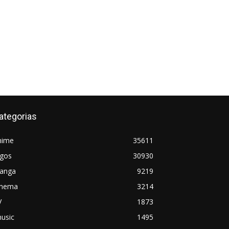
ategorias
nime
35611
ogos
30930
anga
9219
inema
3214
V
1873
usic
1495