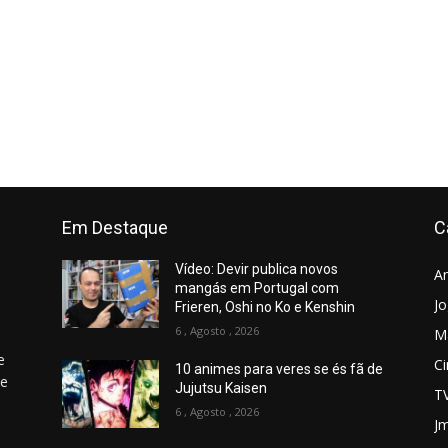
Em Destaque
C
Vídeo: Devir publica novos
A
mangás em Portugal com
J
Frieren, Oshi no Ko e Kenshin
6 , Agosto , 2026
M
e
C
10 animes para veres se és fã de
 e
Jujutsu Kaisen
T
6 , Agosto , 2026
Jm