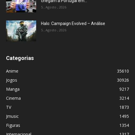
chegam a Portugal em...
5 , Agosto , 2026
Halo: Campaign Evolved – Análise
5 , Agosto , 2026
Categorias
Anime
35610
Jogos
30926
Manga
9217
Cinema
3214
TV
1873
Jmusic
1495
Figuras
1354
Internacional
1317