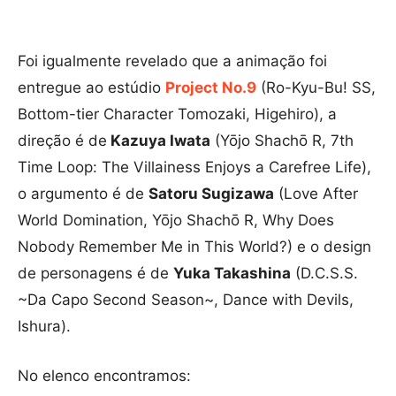
Foi igualmente revelado que a animação foi
entregue ao estúdio
Project No.9
(Ro-Kyu-Bu! SS,
Bottom-tier Character Tomozaki, Higehiro), a
direção é de
Kazuya Iwata
(Yōjo Shachō R, 7th
Time Loop: The Villainess Enjoys a Carefree Life),
o argumento é de
Satoru Sugizawa
(Love After
World Domination, Yōjo Shachō R, Why Does
Nobody Remember Me in This World?) e o design
de personagens é de
Yuka Takashina
(D.C.S.S.
~Da Capo Second Season~, Dance with Devils,
Ishura).
No elenco encontramos: