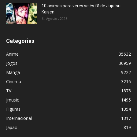
10 animes para veres se és fã de Jujutsu
Kaisen
6 , Agosto , 2026
Categorias
Anime
35632
Jogos
30959
Manga
9222
Cinema
3216
TV
1875
Jmusic
1495
Figuras
1354
Internacional
1317
Japão
819