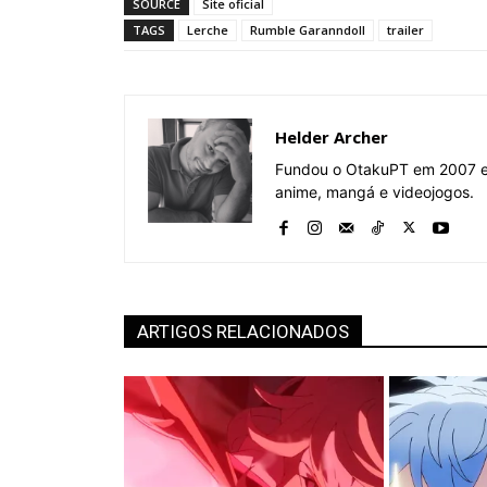
SOURCE
Site oficial
TAGS
Lerche
Rumble Garanndoll
trailer
Helder Archer
Fundou o OtakuPT em 2007 e 
anime, mangá e videojogos.
ARTIGOS RELACIONADOS