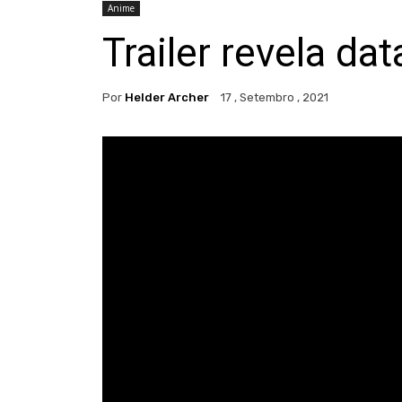
Anime
Trailer revela da
Por
Helder Archer
17 , Setembro , 2021