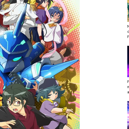
N
F
a