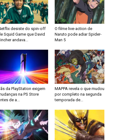
etflix desiste do spin-off
O filme live-action de
de Squid Game que David
Naruto pode adiar Spider-
incher andava...
Man 5
Fãs da PlayStation exigem
MAPPA revela o que mudou
mudanças na PS Store
por completo na segunda
ntes de a...
temporada de...