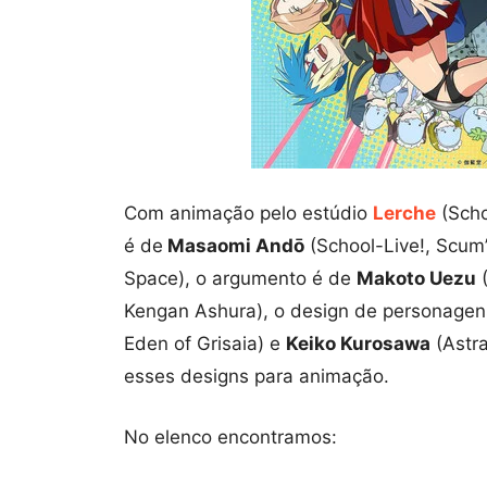
Com animação pelo estúdio
Lerche
(Scho
é de
Masaomi Andō
(School-Live!, Scum’
Space), o argumento é de
Makoto Uezu
(
Kengan Ashura), o design de personage
Eden of Grisaia) e
Keiko Kurosawa
(Astra
esses designs para animação.
No elenco encontramos: