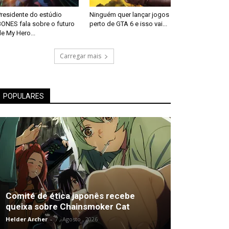
Presidente do estúdio
Ninguém quer lançar jogos
BONES fala sobre o futuro
perto de GTA 6 e isso vai...
e My Hero...
Carregar mais
POPULARES
Comité de ética japonês recebe
queixa sobre Chainsmoker Cat
Helder Archer
-
7 , Agosto , 2026