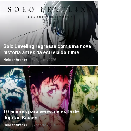
Solo Leveling regressa com uma nova
história antes da estreia do filme
Helder Archer
-
7 , Agosto , 2026
10 animes para veres se és fã de
Jujutsu Kaisen
Helder Archer
-
6 , Agosto , 2026