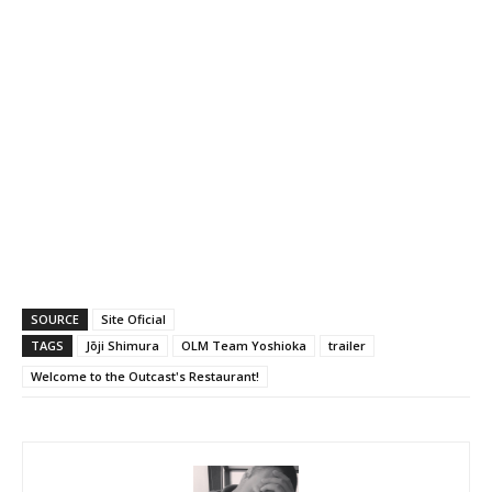
SOURCE
Site Oficial
TAGS
Jōji Shimura
OLM Team Yoshioka
trailer
Welcome to the Outcast's Restaurant!