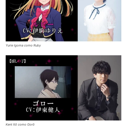
Yurie Igoma como Ruby
Kent Itō como Gorō