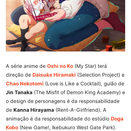
A série anime de
Oshi no Ko
(My Star) terá
direção de
Daisuke Hiramaki
(Selection Project) e
Chao Nekotomi
(Love is Like a Cocktail), guião de
Jin Tanaka
(The Misfit of Demon King Academy) e
o design de personagens é da responsabilidade
de
Kanna Hirayama
(Rent-A-Girlfriend). A
animação é da responsabilidade do estúdio
Doga
Kobo
(New Game!, Ikebukuro West Gate Park).