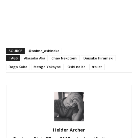
SOURCE
@anime_oshinoko
TAGS
Akasaka Aka
Chao Nekotomi
Daisuke Hiramaki
Doga Kobo
Mengo Yokoyari
Oshi no Ko
trailer
Helder Archer