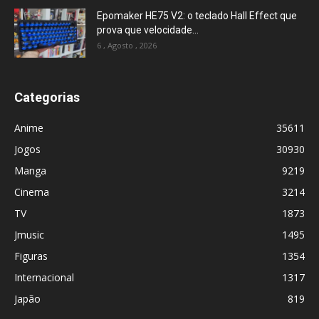
Epomaker HE75 V2: o teclado Hall Effect que
prova que velocidade...
6 , Agosto , 2026
Categorias
Anime
35611
Jogos
30930
Manga
9219
Cinema
3214
TV
1873
Jmusic
1495
Figuras
1354
Internacional
1317
Japão
819