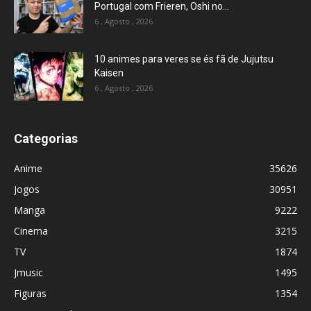
Portugal com Frieren, Oshi no...
6 , Agosto , 2026
10 animes para veres se és fã de Jujutsu
Kaisen
6 , Agosto , 2026
Categorias
Anime
35626
Jogos
30951
Manga
9222
Cinema
3215
TV
1874
Jmusic
1495
Figuras
1354