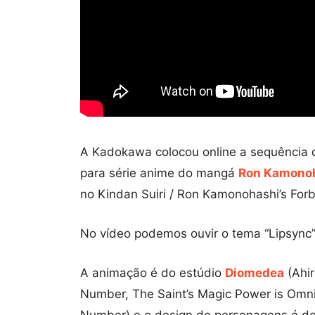
A Kadokawa colocou online a sequência 
para série anime do mangá
Ron Kamonoh
no Kindan Suiri / Ron Kamonohashi’s For
No vídeo podemos ouvir o tema “Lipsync
A animação é do estúdio
Diomedea
(Ahir
Number, The Saint’s Magic Power is Omnip
Number) e o design de personagens é d