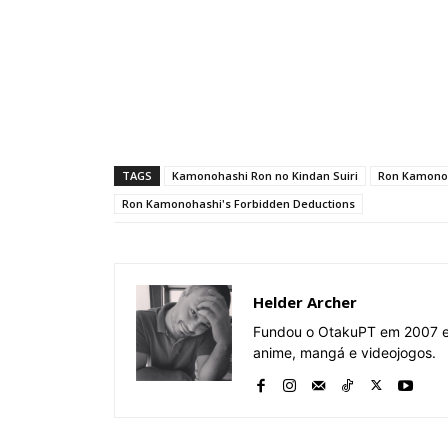
TAGS
Kamonohashi Ron no Kindan Suiri
Ron Kamonoh
Ron Kamonohashi's Forbidden Deductions
Helder Archer
Fundou o OtakuPT em 2007 e 
anime, mangá e videojogos.