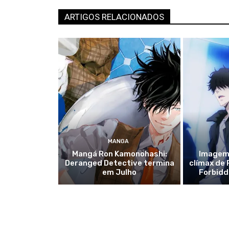
ARTIGOS RELACIONADOS
MANGA
Mangá Ron Kamonohashi:
Imagem
Deranged Detective termina
clímax de
em Julho
Forbidd