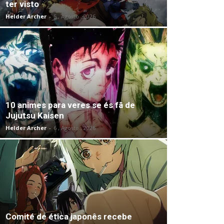
ter visto
Helder Archer
-
5 , Agosto , 2026
10 animes para veres se és fã de
Jujutsu Kaisen
Helder Archer
-
6 , Agosto , 2026
Comité de ética japonês recebe