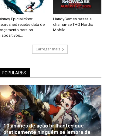
isney Epic Mickey:
HandyGames passa a
Rebrushed recebe data de
chamar-se THQ Nordic
lançamento para os
Mobile
ispositivos...
Carregar mais
POPULARES
10 animes de ação brilhantes que
praticamente ninguém se lembra de