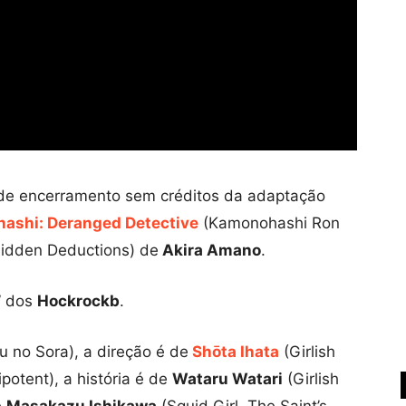
de encerramento sem créditos da adaptação
ashi: Deranged Detective
(Kamonohashi Ron
bidden Deductions) de
Akira Amano
.
” dos
Hockrockb
.
u no Sora), a direção é de
Shōta Ihata
(Girlish
otent), a história é de
Wataru Watari
(Girlish
e
Masakazu Ishikawa
(Squid Girl, The Saint’s