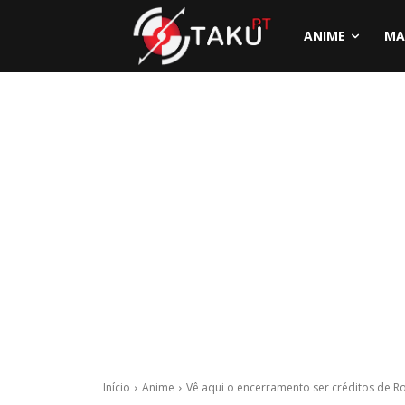
ANIME
MA
Início
Anime
Vê aqui o encerramento ser créditos de 