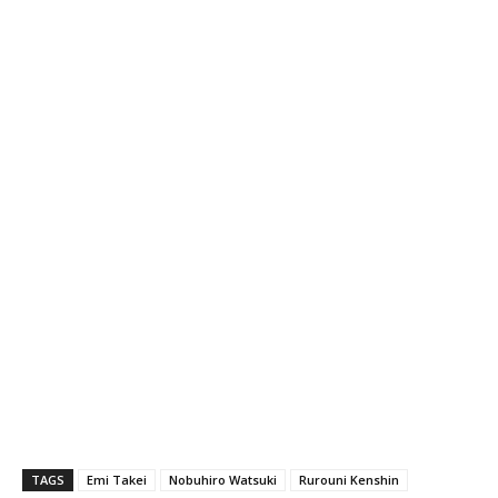
TAGS
Emi Takei
Nobuhiro Watsuki
Rurouni Kenshin