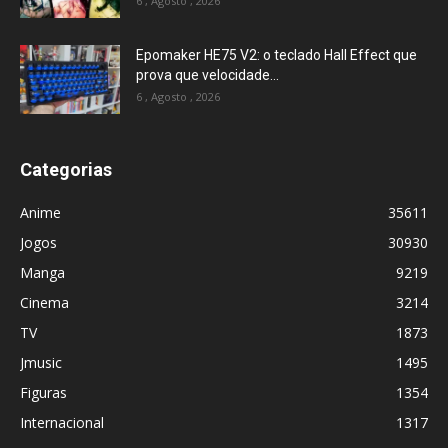
6 , Agosto , 2026
Epomaker HE75 V2: o teclado Hall Effect que
prova que velocidade...
6 , Agosto , 2026
Categorias
Anime
35611
Jogos
30930
Manga
9219
Cinema
3214
TV
1873
Jmusic
1495
Figuras
1354
Internacional
1317