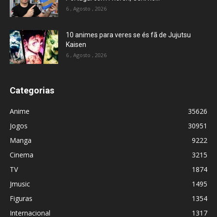
6 , Agosto , 2026
10 animes para veres se és fã de Jujutsu
Kaisen
6 , Agosto , 2026
Categorias
Anime
35626
Jogos
30951
Manga
9222
Cinema
3215
TV
1874
Jmusic
1495
Figuras
1354
Internacional
1317