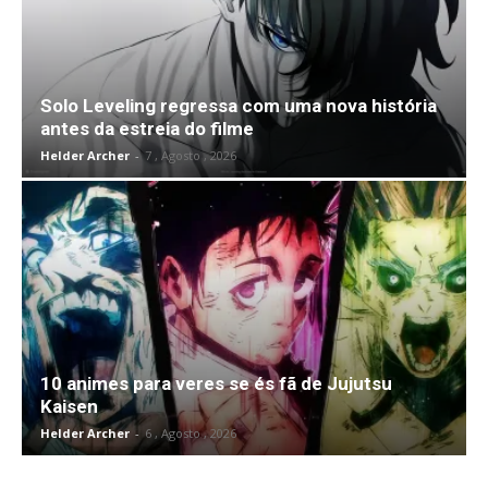
Solo Leveling regressa com uma nova história
antes da estreia do filme
Helder Archer
-
7 , Agosto , 2026
10 animes para veres se és fã de Jujutsu
Kaisen
Helder Archer
-
6 , Agosto , 2026