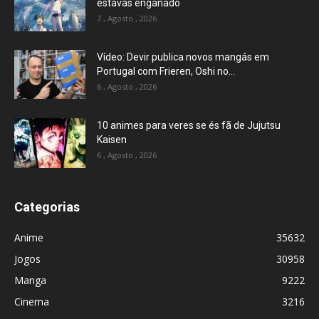
estavas enganado
7 , Agosto , 2026
Vídeo: Devir publica novos mangás em
Portugal com Frieren, Oshi no...
6 , Agosto , 2026
10 animes para veres se és fã de Jujutsu
Kaisen
6 , Agosto , 2026
Categorias
Anime
35632
Jogos
30958
Manga
9222
Cinema
3216