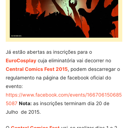
Já estão abertas as inscrições para o
EuroCosplay
cuja eliminatória vai decorrer no
Central Comics Fest 2015
, podem descarregar o
regulamento na página de facebook oficial do
evento:
https://www.facebook.com/events/166706150685
5087
Nota:
as inscrições terminam dia 20 de
Julho de 2015.
O
Central Comics Fest
vai-se realizar dias 1 e 2