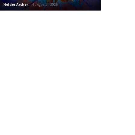
Helder Archer
-
4 , Agosto , 2026