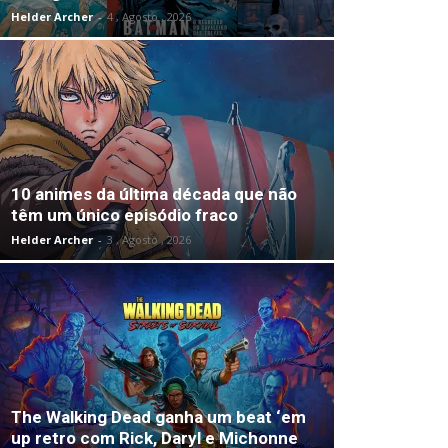
Helder Archer
-
4 , Agosto , 2026
10 animes da última década que não
têm um único episódio fraco
Helder Archer
-
3 , Agosto , 2026
The Walking Dead ganha um beat ‘em
up retro com Rick, Daryl e Michonne