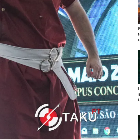
t
r
t