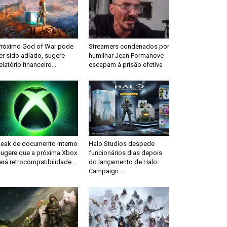
Próximo God of War pode
Streamers condenados por
er sido adiado, sugere
humilhar Jean Pormanove
elatório financeiro...
escapam à prisão efetiva
Leak de documento interno
Halo Studios despede
sugere que a próxima Xbox
funcionários dias depois
erá retrocompatibilidade...
do lançamento de Halo:
Campaign...