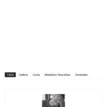
TAGS
CalArts
Curta
Madeline Sharafian
Omelette