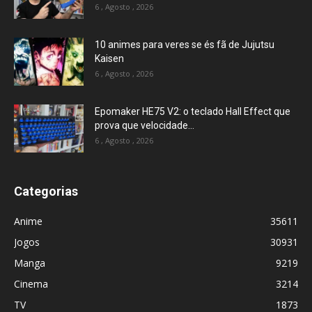
6 , Agosto , 2026
10 animes para veres se és fã de Jujutsu
Kaisen
6 , Agosto , 2026
Epomaker HE75 V2: o teclado Hall Effect que
prova que velocidade...
6 , Agosto , 2026
Categorias
Anime
35611
Jogos
30931
Manga
9219
Cinema
3214
TV
1873