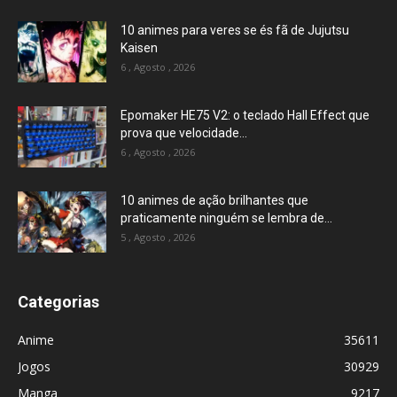
10 animes para veres se és fã de Jujutsu
Kaisen
6 , Agosto , 2026
Epomaker HE75 V2: o teclado Hall Effect que
prova que velocidade...
6 , Agosto , 2026
10 animes de ação brilhantes que
praticamente ninguém se lembra de...
5 , Agosto , 2026
Categorias
Anime
35611
Jogos
30929
Manga
9217