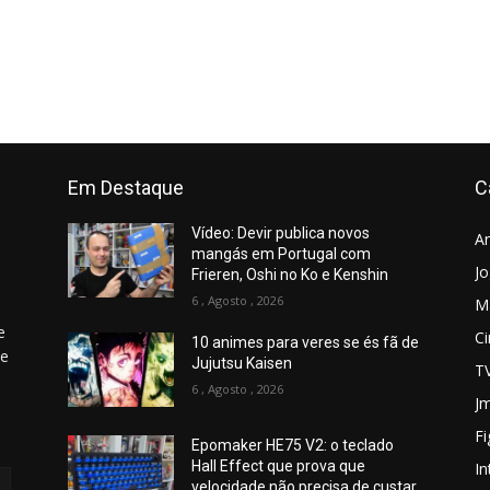
Em Destaque
C
Vídeo: Devir publica novos
A
mangás em Portugal com
J
Frieren, Oshi no Ko e Kenshin
6 , Agosto , 2026
M
e
C
10 animes para veres se és fã de
 e
Jujutsu Kaisen
T
6 , Agosto , 2026
Jm
Fi
Epomaker HE75 V2: o teclado
Hall Effect que prova que
In
velocidade não precisa de custar