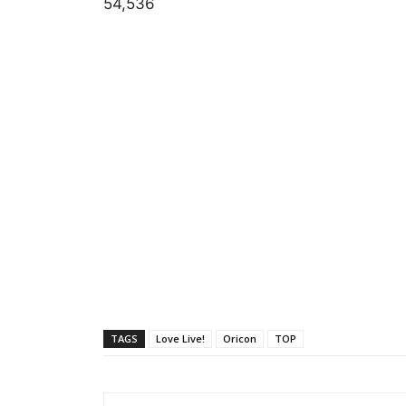
54,536
TAGS
Love Live!
Oricon
TOP