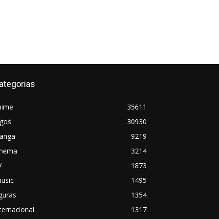
ategorias
nime
35611
ogos
30930
anga
9219
inema
3214
V
1873
usic
1495
guras
1354
ternacional
1317