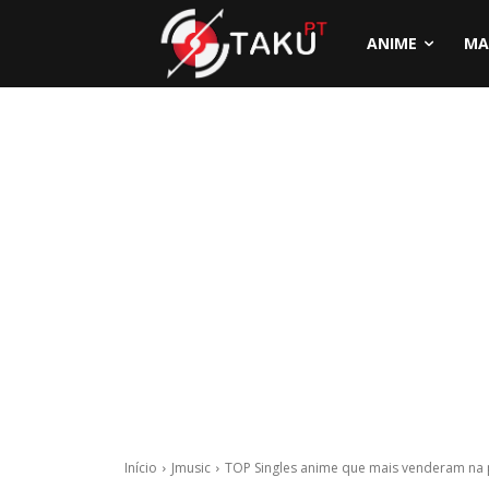
ANIME
MA
Início
Jmusic
TOP Singles anime que mais venderam na