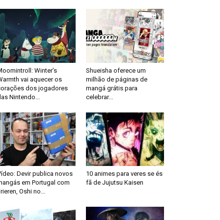
oomintroll: Winter’s
Shueisha oferece um
Warmth vai aquecer os
milhão de páginas de
corações dos jogadores
mangá grátis para
as Nintendo...
celebrar...
ídeo: Devir publica novos
10 animes para veres se és
mangás em Portugal com
fã de Jujutsu Kaisen
rieren, Oshi no...