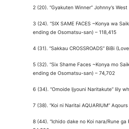
2 (20). “Gyakuten Winner” Johnny’s West
3 (24). “SIX SAME FACES ~Konya wa Saikou
ending de Osomatsu-san) – 118,415
4 (31). “Sakkau CROSSROADS” BiBi (Love 
5 (32). “Six Shame Faces ~Konya mo Saiko
ending de Osomatsu-san) – 74,702
6 (34). “Omoide Ijyouni Naritakute” lily w
7 (38). “Koi ni Naritai AQUARIUM” Aqours
8 (44). “Ichido dake no Koi nara/Rune ga 