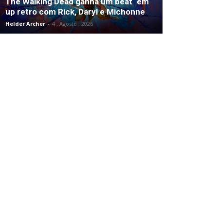
The Walking Dead ganha um beat ‘em
up retro com Rick, Daryl e Michonne
Helder Archer
-
4 , Agosto , 2026