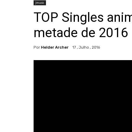
Jmusic
TOP Singles ani
metade de 2016
Por
Helder Archer
17 , Julho , 2016