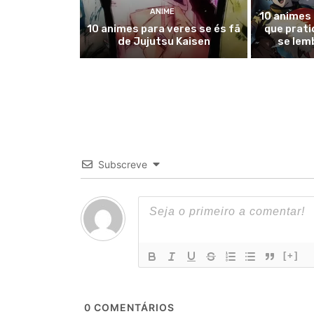
ANIME
10 animes 
10 animes para veres se és fã
que prat
de Jujutsu Kaisen
se lem
Subscreve
[+]
0
COMENTÁRIOS