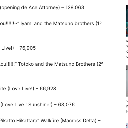
 (opening de Ace Attorney) – 128,063
!!!!!!~” Iyami and the Matsuno brothers (1º
M
Live!) – 76,905
d
u!!!!!!” Totoko and the Matsuno Brothers (2º
hite (Love Live!) – 66,928
V
 (Love Live ! Sunshine!) – 63,076
F
Pikatto Hikattara” Walküre (Macross Delta) –