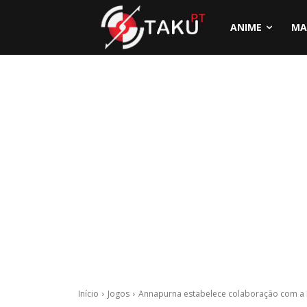
ANIME
MA
Início
Jogos
Annapurna estabelece colaboração com a 