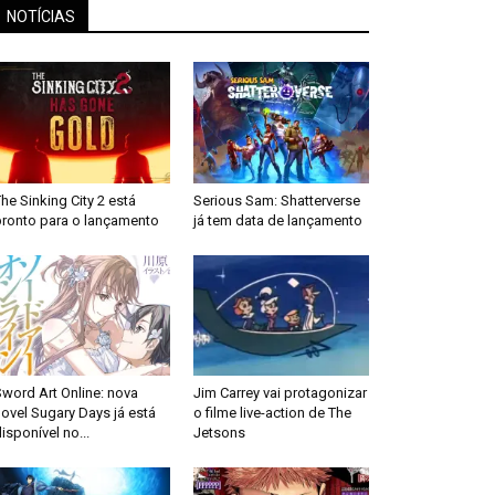
NOTÍCIAS
he Sinking City 2 está
Serious Sam: Shatterverse
pronto para o lançamento
já tem data de lançamento
word Art Online: nova
Jim Carrey vai protagonizar
ovel Sugary Days já está
o filme live-action de The
isponível no...
Jetsons