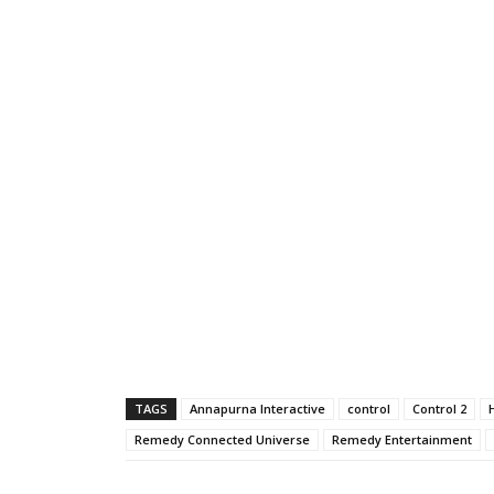
TAGS
Annapurna Interactive
control
Control 2
Remedy Connected Universe
Remedy Entertainment