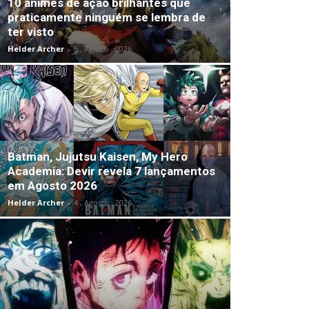
10 animes de ação brilhantes que
praticamente ninguém se lembra de
ter visto
Helder Archer
-
5 , Agosto , 2026
Batman, Jujutsu Kaisen, My Hero
Academia: Devir revela 7 lançamentos
em Agosto 2026
Helder Archer
-
4 , Agosto , 2026