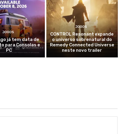
JOGOS
JOGOS
CONTROL Resonant expande
go já tem data de
o universo sobrenatural do
o para Consolas e
Remedy Connected Universe
PC
neste novo trailer