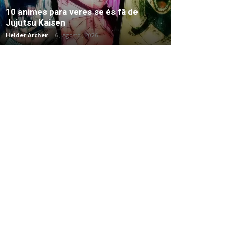
10 animes para veres se és fã de
Jujutsu Kaisen
Helder Archer
-
6 , Agosto , 2026