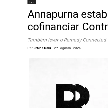
Jogos
Annapurna estab
cofinanciar Contr
Também levar o Remedy Connected U
Por
Bruno Reis
29 , Agosto , 2024