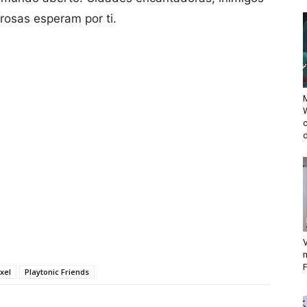
rosas esperam por ti.
M
d
V
F
ixel
Playtonic Friends