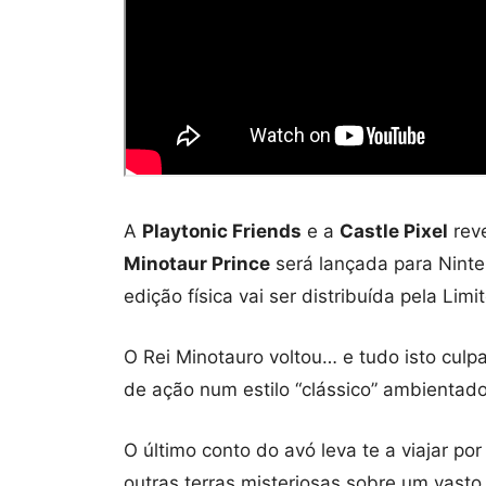
A
Playtonic Friends
e a
Castle Pixel
rev
Minotaur Prince
será lançada para Ninte
edição física vai ser distribuída pela Li
O Rei Minotauro voltou… e tudo isto culp
de ação num estilo “clássico” ambientad
O último conto do avó leva te a viajar po
outras terras misteriosas sobre um vast