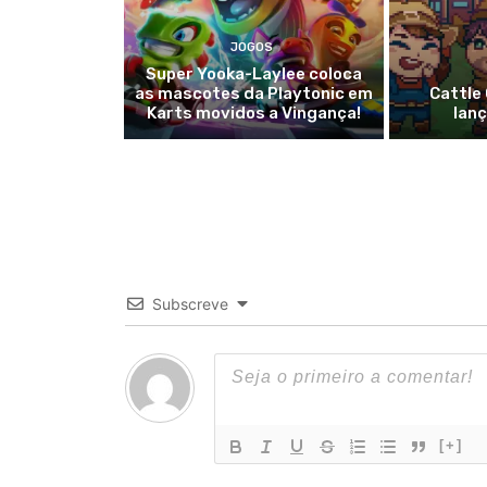
JOGOS
Super Yooka-Laylee coloca
as mascotes da Playtonic em
Cattle 
Karts movidos a Vingança!
lan
Subscreve
[+]