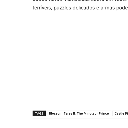
terríveis, puzzles delicados e armas pode
TAGS
Blossom Tales II: The Minotaur Prince
Castle P