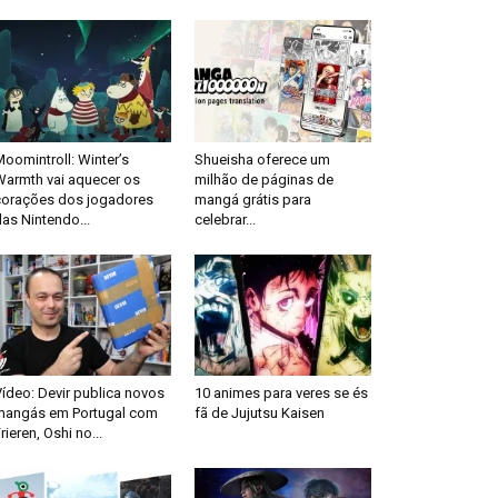
oomintroll: Winter’s
Shueisha oferece um
Warmth vai aquecer os
milhão de páginas de
corações dos jogadores
mangá grátis para
as Nintendo...
celebrar...
ídeo: Devir publica novos
10 animes para veres se és
mangás em Portugal com
fã de Jujutsu Kaisen
rieren, Oshi no...