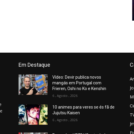
Em Destaque
C
Vídeo: Devir publica novos
A
mangás em Portugal com
J
Frieren, Oshi no Ko e Kenshin
6 , Agosto , 2026
M
e
C
10 animes para veres se és fã de
 e
Jujutsu Kaisen
T
6 , Agosto , 2026
Jm
Fi