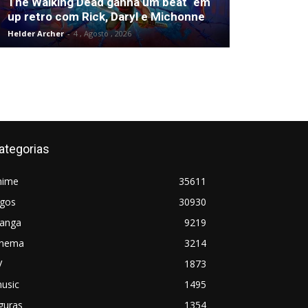
The Walking Dead ganha um beat ‘em
up retro com Rick, Daryl e Michonne
Helder Archer
-
4 , Agosto , 2026
ategorias
nime
35611
ogos
30930
anga
9219
inema
3214
V
1873
usic
1495
guras
1354