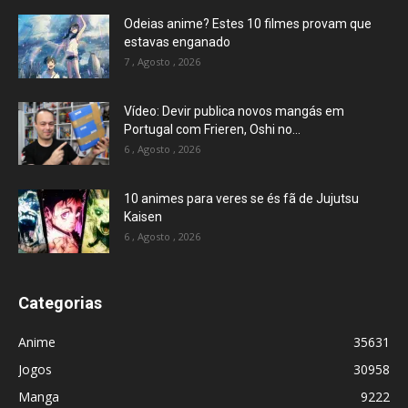
Odeias anime? Estes 10 filmes provam que
estavas enganado
7 , Agosto , 2026
Vídeo: Devir publica novos mangás em
Portugal com Frieren, Oshi no...
6 , Agosto , 2026
10 animes para veres se és fã de Jujutsu
Kaisen
6 , Agosto , 2026
Categorias
Anime
35631
Jogos
30958
Manga
9222