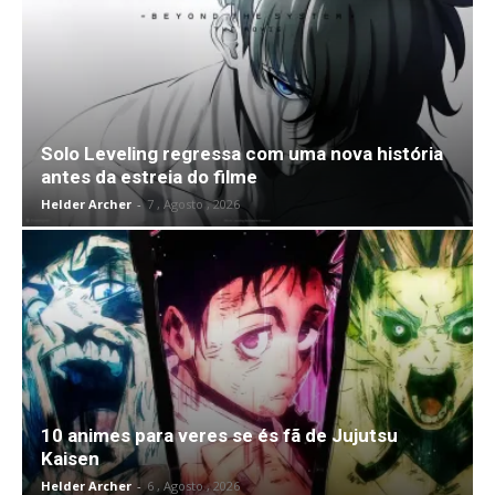
Solo Leveling regressa com uma nova história
antes da estreia do filme
Helder Archer
-
7 , Agosto , 2026
10 animes para veres se és fã de Jujutsu
Kaisen
Helder Archer
-
6 , Agosto , 2026