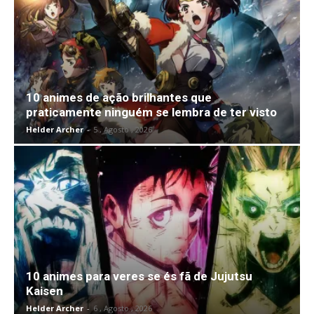
10 animes de ação brilhantes que
praticamente ninguém se lembra de ter visto
Helder Archer
-
5 , Agosto , 2026
10 animes para veres se és fã de Jujutsu
Kaisen
Helder Archer
-
6 , Agosto , 2026