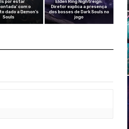
ls por estar
Elden Ring Nightreign:
pontada’ com o
Diretor explica a presença
to dado a Demon’s
dos bosses de Dark Souls no
Souls
jogo