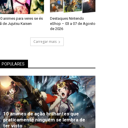
0 animes para veres se és
Destaques Nintendo
ã de Jujutsu Kaisen
eShop – 03 a 07 de Agosto
de 2026
Carregar mais
POPULARES
10 animes de ação brilhantes que
praticamente ninguém se lembra de
ter visto