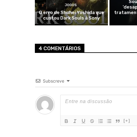
Sou
JOGOS
‘desa
O erro de Shuhei Yoshida que
tratamen
custou Dark Souls à Sony
4 COMENTÁRIOS
Subscreve
[+]