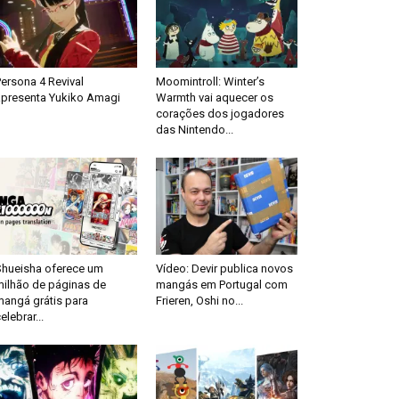
ersona 4 Revival
Moomintroll: Winter’s
apresenta Yukiko Amagi
Warmth vai aquecer os
corações dos jogadores
das Nintendo...
Shueisha oferece um
Vídeo: Devir publica novos
milhão de páginas de
mangás em Portugal com
mangá grátis para
Frieren, Oshi no...
elebrar...