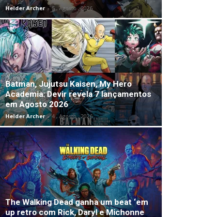
Helder Archer
-
5 , Agosto , 2026
Batman, Jujutsu Kaisen, My Hero
Academia: Devir revela 7 lançamentos
em Agosto 2026
Helder Archer
-
4 , Agosto , 2026
The Walking Dead ganha um beat ‘em
up retro com Rick, Daryl e Michonne