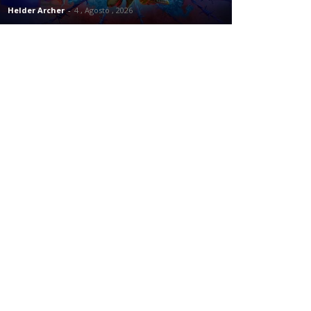
Helder Archer
-
4 , Agosto , 2026