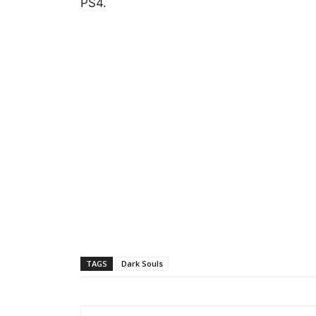
PS4.
TAGS
Dark Souls