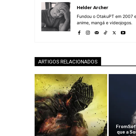
Helder Archer
Fundou o OtakuPT em 2007 e 
anime, mangá e videojogos.
ARTIGOS RELACIONADOS
FromSof
que a So