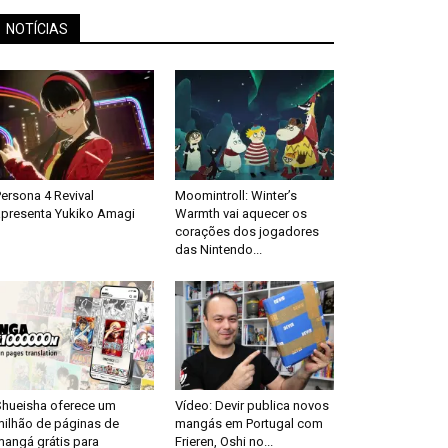
NOTÍCIAS
ersona 4 Revival
Moomintroll: Winter’s
apresenta Yukiko Amagi
Warmth vai aquecer os
corações dos jogadores
das Nintendo...
Shueisha oferece um
Vídeo: Devir publica novos
milhão de páginas de
mangás em Portugal com
mangá grátis para
Frieren, Oshi no...