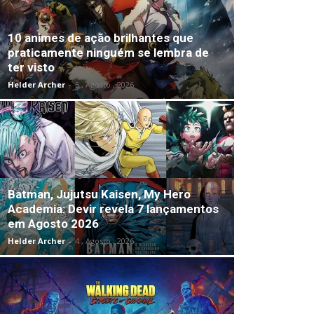
10 animes de ação brilhantes que
praticamente ninguém se lembra de
ter visto
Helder Archer
-
5 , Agosto , 2026
Batman, Jujutsu Kaisen, My Hero
Academia: Devir revela 7 lançamentos
em Agosto 2026
Helder Archer
-
4 , Agosto , 2026