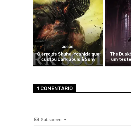
JOGOS
O erro de Shuhei Yoshida que
The Duskb
custou Dark Souls à Sony
um teste
1 COMENTÁRIO
Subscreve