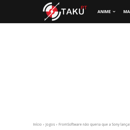
ANIME
MA
Início
Jogos
FromSoftware não queria que a Sony lanças