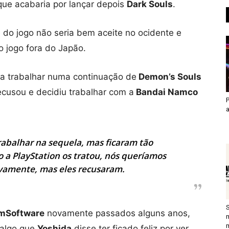
 que acabaria por lançar depois
Dark Souls
.
 do jogo não seria bem aceite no ocidente e
 o jogo fora do Japão.
ia trabalhar numa continuação de
Demon’s Souls
ecusou e decidiu trabalhar com a
Bandai Namco
P
rabalhar na sequela, mas ficaram tão
a PlayStation os tratou, nós queríamos
vamente, mas eles recusaram.
mSoftware
novamente passados alguns anos,
algo que
Yoshida
disse ter ficado feliz por ver.