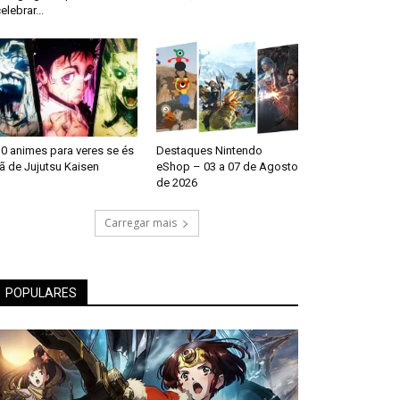
elebrar...
0 animes para veres se és
Destaques Nintendo
ã de Jujutsu Kaisen
eShop – 03 a 07 de Agosto
de 2026
Carregar mais
POPULARES