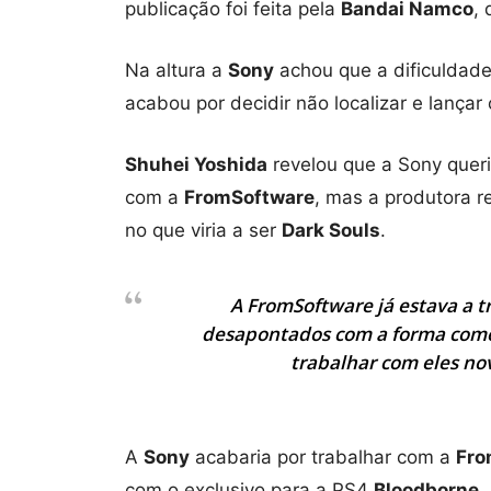
publicação foi feita pela
Bandai Namco
,
Na altura a
Sony
achou que a dificuldade
acabou por decidir não localizar e lançar
Shuhei Yoshida
revelou que a Sony quer
com a
FromSoftware
, mas a produtora r
no que viria a ser
Dark Souls
.
A FromSoftware já estava a t
desapontados com a forma como 
trabalhar com eles no
A
Sony
acabaria por trabalhar com a
Fro
com o exclusivo para a PS4
Bloodborne,