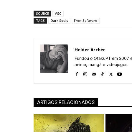
SOURCE
VGC
TAGS
Dark Souls
FromSoftware
Helder Archer
Fundou o OtakuPT em 2007 e 
anime, mangá e videojogos.
ARTIGOS RELACIONADOS