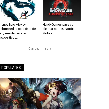
isney Epic Mickey:
HandyGames passa a
Rebrushed recebe data de
chamar-se THQ Nordic
lançamento para os
Mobile
ispositivos...
Carregar mais
POPULARES