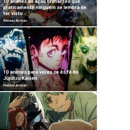
10 animes de ação brilhantes que
praticamente ninguém se lembra de
ter visto
Helder Archer
-
5 , Agosto , 2026
10 animes para veres se és fã de
Jujutsu Kaisen
Helder Archer
-
6 , Agosto , 2026