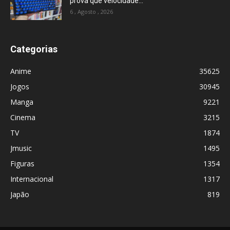
prova que velocidade...
6 , Agosto , 2026
Categorias
Anime
35625
Jogos
30945
Manga
9221
Cinema
3215
TV
1874
Jmusic
1495
Figuras
1354
Internacional
1317
Japão
819