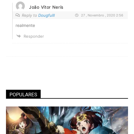
João Vítor Nerís
Reply to
Dougfulll
27 , Novembro , 2020 2:56
realmente
Responder
POPULARES