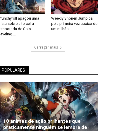
Crunchyroll apagou uma
Weekly Shonen Jump cai
ista sobre a terceira
pela primeira vez abaixo de
temporada de Solo
um milhão...
eveling....
Carregar mais
POPULARES
10 animes de ação brilhantes que
praticamente ninguém se lembra de