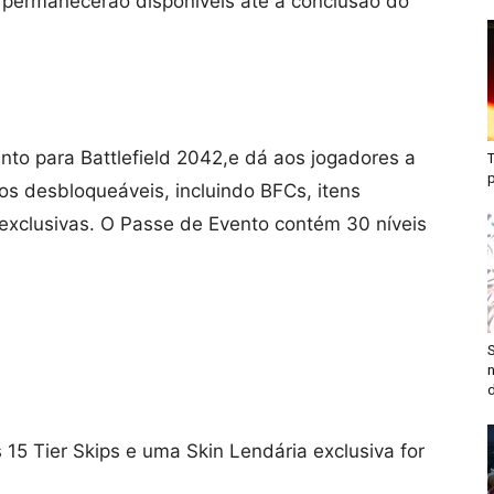
s permanecerão disponíveis até a conclusão do
to para Battlefield 2042,e dá aos jogadores a
T
s desbloqueáveis, incluindo BFCs, itens
 exclusivas. O Passe de Evento contém 30 níveis
S
n
d
15 Tier Skips e uma Skin Lendária exclusiva for