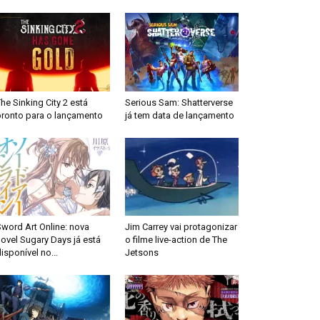
he Sinking City 2 está
Serious Sam: Shatterverse
pronto para o lançamento
já tem data de lançamento
word Art Online: nova
Jim Carrey vai protagonizar
ovel Sugary Days já está
o filme live-action de The
isponível no...
Jetsons