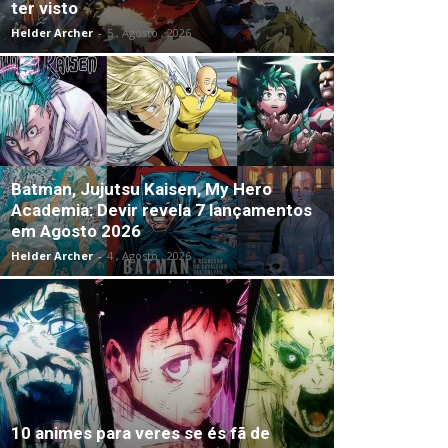
ter visto
Helder Archer
-
5 , Agosto , 2026
Batman, Jujutsu Kaisen, My Hero
Academia: Devir revela 7 lançamentos
em Agosto 2026
Helder Archer
-
4 , Agosto , 2026
10 animes para veres se és fã de