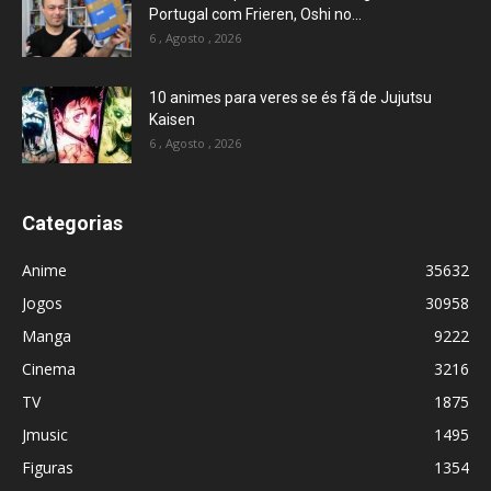
Portugal com Frieren, Oshi no...
6 , Agosto , 2026
10 animes para veres se és fã de Jujutsu
Kaisen
6 , Agosto , 2026
Categorias
Anime
35632
Jogos
30958
Manga
9222
Cinema
3216
TV
1875
Jmusic
1495
Figuras
1354