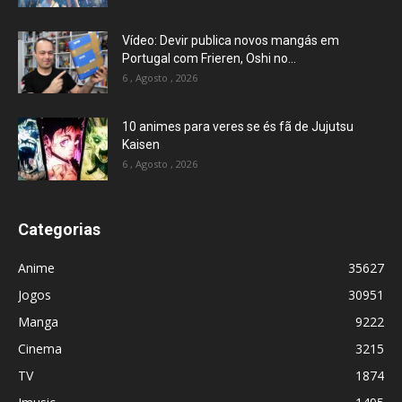
Vídeo: Devir publica novos mangás em
Portugal com Frieren, Oshi no...
6 , Agosto , 2026
10 animes para veres se és fã de Jujutsu
Kaisen
6 , Agosto , 2026
Categorias
Anime
35627
Jogos
30951
Manga
9222
Cinema
3215
TV
1874