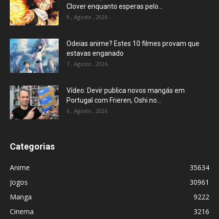
Clover enquanto esperas pelo...
9 , Agosto , 2026
Odeias anime? Estes 10 filmes provam que
estavas enganado
7 , Agosto , 2026
Vídeo: Devir publica novos mangás em
Portugal com Frieren, Oshi no...
6 , Agosto , 2026
Categorias
Anime
35634
Jogos
30961
Manga
9222
Cinema
3216