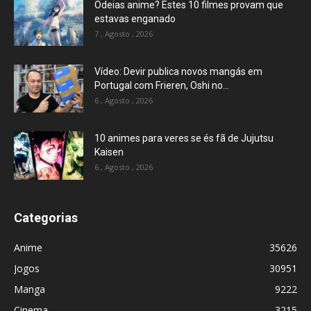
Odeias anime? Estes 10 filmes provam que
estavas enganado
7 , Agosto , 2026
Vídeo: Devir publica novos mangás em
Portugal com Frieren, Oshi no...
6 , Agosto , 2026
10 animes para veres se és fã de Jujutsu
Kaisen
6 , Agosto , 2026
Categorias
Anime
35626
Jogos
30951
Manga
9222
Cinema
3215