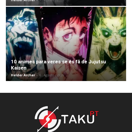
10 animes para veres se és fã de Jujutsu
Kaisen
Helder Archer
-
6 , Agosto , 2026