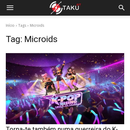
Início
Tags
Microids
Tag:
Microids
Torna-te também numa guerreira do K-