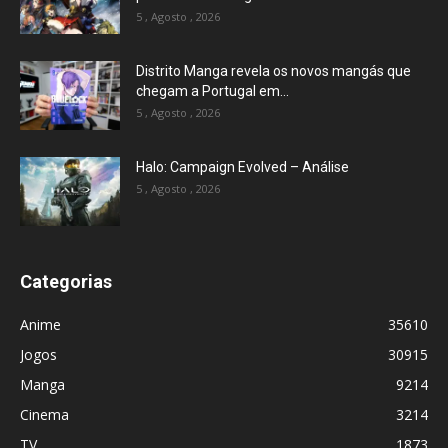
5 , Agosto , 2026
Distrito Manga revela os novos mangás que
chegam a Portugal em...
5 , Agosto , 2026
Halo: Campaign Evolved – Análise
5 , Agosto , 2026
Categorias
Anime
35610
Jogos
30915
Manga
9214
Cinema
3214
TV
1873