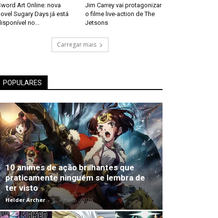
word Art Online: nova
Jim Carrey vai protagonizar
ovel Sugary Days já está
o filme live-action de The
isponível no...
Jetsons
Carregar mais
POPULARES
10 animes de ação brilhantes que
praticamente ninguém se lembra de
ter visto
Helder Archer
-
5 , Agosto , 2026