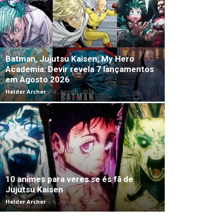
Batman, Jujutsu Kaisen, My Hero
Academia: Devir revela 7 lançamentos
em Agosto 2026
Helder Archer
-
4 , Agosto , 2026
10 animes para veres se és fã de
Jujutsu Kaisen
Helder Archer
-
6 , Agosto , 2026