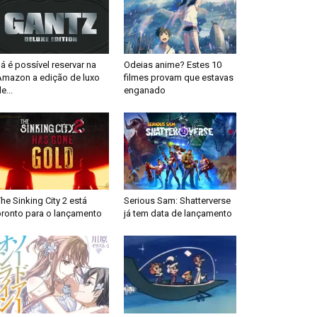
á é possível reservar na
Odeias anime? Estes 10
Amazon a edição de luxo
filmes provam que estavas
e...
enganado
he Sinking City 2 está
Serious Sam: Shatterverse
pronto para o lançamento
já tem data de lançamento