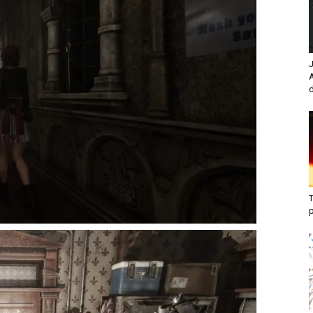
J
d
T