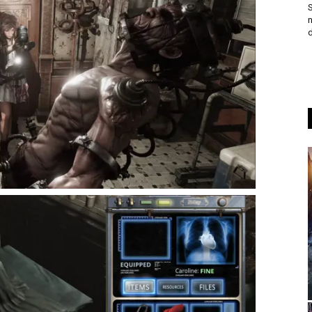
S
n
d