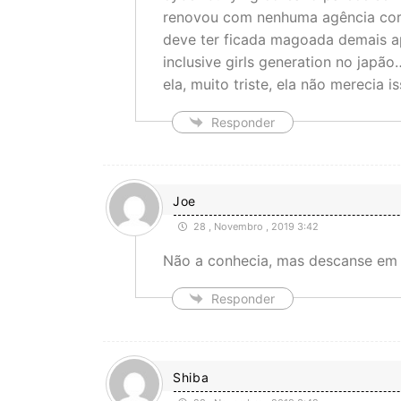
renovou com nenhuma agência core
deve ter ficada magoada demais 
inclusive girls generation no jap
ela, muito triste, ela não merecia i
Responder
Joe
28 , Novembro , 2019 3:42
Não a conhecia, mas descanse em 
Responder
Shiba