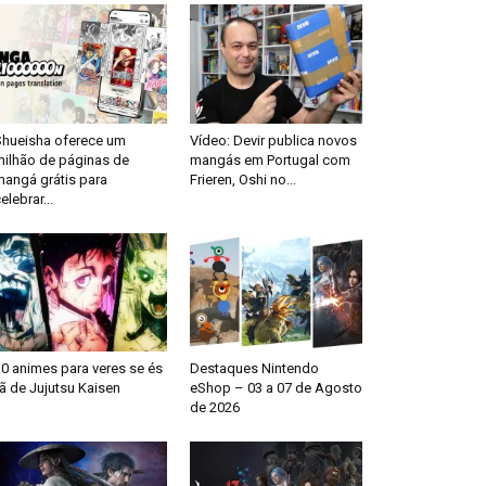
Shueisha oferece um
Vídeo: Devir publica novos
milhão de páginas de
mangás em Portugal com
mangá grátis para
Frieren, Oshi no...
elebrar...
0 animes para veres se és
Destaques Nintendo
ã de Jujutsu Kaisen
eShop – 03 a 07 de Agosto
de 2026