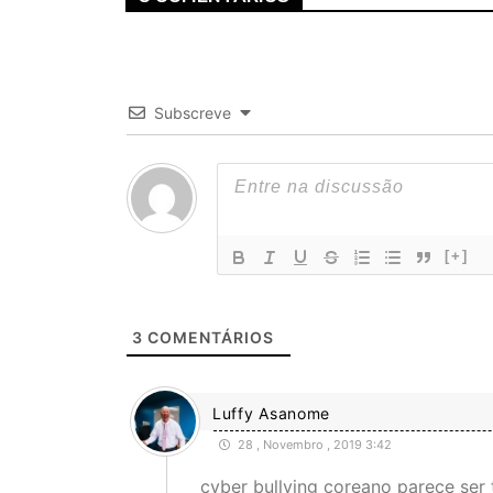
Subscreve
[+]
3
COMENTÁRIOS
Luffy Asanome
28 , Novembro , 2019 3:42
cyber bullying coreano parece se