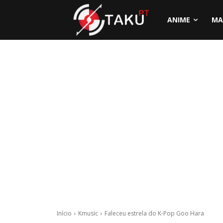
ANIME
MA
Início
Kmusic
Faleceu estrela do K-Pop Goo Hara