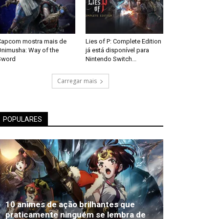
Capcom mostra mais de
Lies of P: Complete Edition
Onimusha: Way of the
já está disponível para
Sword
Nintendo Switch...
Carregar mais
POPULARES
10 animes de ação brilhantes que
praticamente ninguém se lembra de