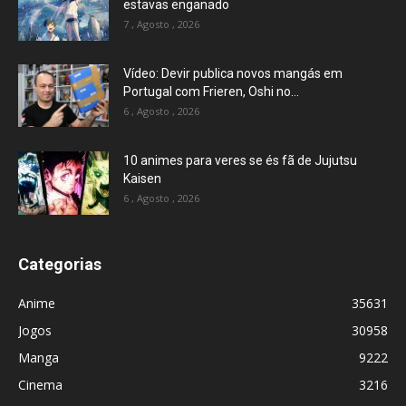
estavas enganado
7 , Agosto , 2026
Vídeo: Devir publica novos mangás em
Portugal com Frieren, Oshi no...
6 , Agosto , 2026
10 animes para veres se és fã de Jujutsu
Kaisen
6 , Agosto , 2026
Categorias
Anime
35631
Jogos
30958
Manga
9222
Cinema
3216