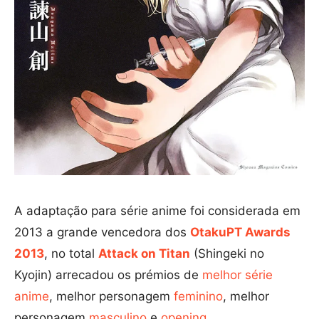
A adaptação para série anime foi considerada em
2013 a grande vencedora dos
OtakuPT Awards
2013
, no total
Attack on Titan
(Shingeki no
Kyojin) arrecadou
os prémios de
melhor série
anime
, melhor personagem
feminino
, melhor
personagem
masculino
e
opening
.