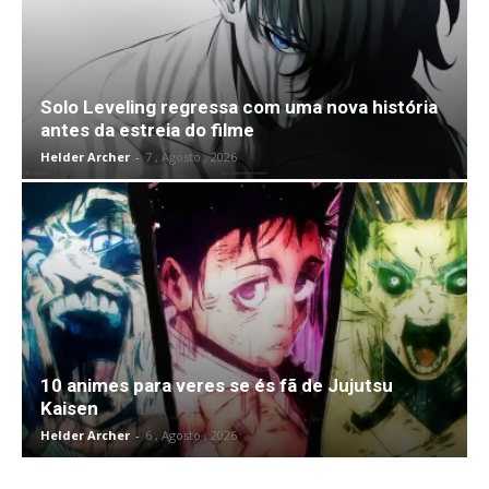
Solo Leveling regressa com uma nova história
antes da estreia do filme
Helder Archer
-
7 , Agosto , 2026
10 animes para veres se és fã de Jujutsu
Kaisen
Helder Archer
-
6 , Agosto , 2026