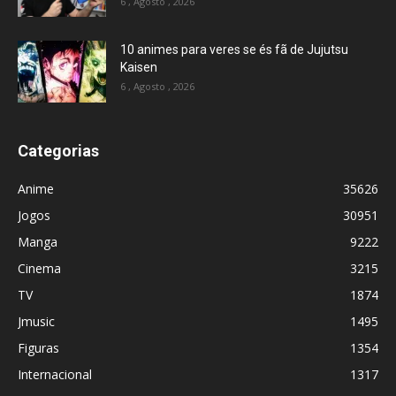
6 , Agosto , 2026
10 animes para veres se és fã de Jujutsu
Kaisen
6 , Agosto , 2026
Categorias
Anime
35626
Jogos
30951
Manga
9222
Cinema
3215
TV
1874
Jmusic
1495
Figuras
1354
Internacional
1317