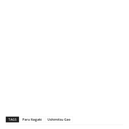
TAGS
Paru Itagaki
Ushimitsu Gao