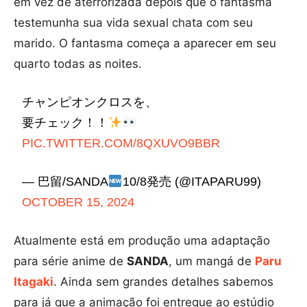
em vez de aterrorizada depois que o fantasma
testemunha sua vida sexual chata com seu
marido. O fantasma começa a aparecer em seu
quarto todas as noites.
チャンピオンクロスを、
要チェック！！
PIC.TWITTER.COM/8QXUVO9BBR
— 巴留/SANDA
10/8発売 (@ITAPARU99)
OCTOBER 15, 2024
Atualmente
está em produção uma adaptação
para série anime de
SANDA
, um mangá de
Paru
Itagaki
. Ainda sem grandes detalhes sabemos
para já que a animação foi entregue ao estúdio