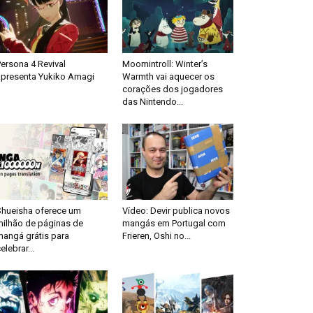
ersona 4 Revival
Moomintroll: Winter’s
apresenta Yukiko Amagi
Warmth vai aquecer os
corações dos jogadores
das Nintendo...
Shueisha oferece um
Vídeo: Devir publica novos
milhão de páginas de
mangás em Portugal com
mangá grátis para
Frieren, Oshi no...
elebrar...