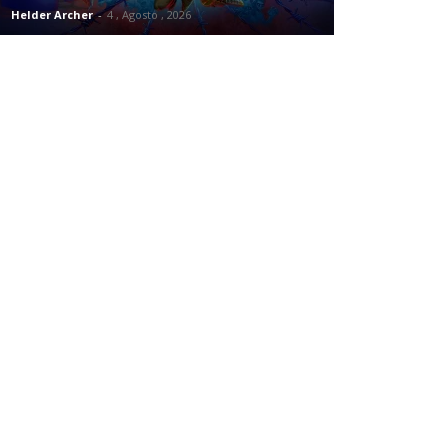
Helder Archer
-
4 , Agosto , 2026