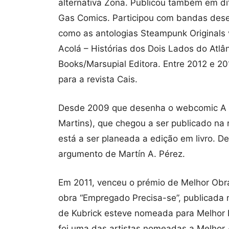
alternativa Zona. Publicou também em di
Gas Comics. Participou com bandas dese
como as antologias Steampunk Originals v
Acolá – Histórias dos Dois Lados do Atlân
Books/Marsupial Editora. Entre 2012 e 2
para a revista Cais.
Desde 2009 que desenha o webcomic A G
Martins), que chegou a ser publicado na r
está a ser planeada a edição em livro.
argumento de Martín A. Pérez.
Em 2011, venceu o prémio de Melhor Obra
obra “Empregado Precisa-se”, publicad
de Kubrick esteve nomeada para Melhor I
foi uma das artistas nomeadas a Melhor