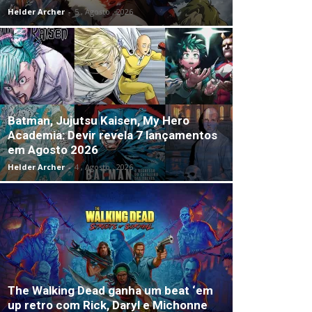
Helder Archer
-
5 , Agosto , 2026
Batman, Jujutsu Kaisen, My Hero
Academia: Devir revela 7 lançamentos
em Agosto 2026
Helder Archer
-
4 , Agosto , 2026
The Walking Dead ganha um beat ‘em
up retro com Rick, Daryl e Michonne