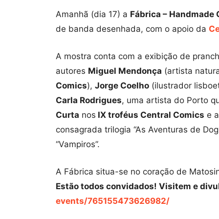
Amanhã (dia 17) a
Fábrica – Handmade 
de banda desenhada, com o apoio da
Ce
A mostra conta com a exibição de pranch
autores
Miguel Mendonça
(artista natur
Comics
),
Jorge Coelho
(ilustrador lisbo
Carla Rodrigues
, uma artista do Porto 
Curta
nos
IX troféus Central Comics
e a
consagrada trilogia “As Aventuras de D
“Vampiros”.
A Fábrica situa-se no coração de Matosin
Estão todos convidados! Visitem e divu
events/765155473626982/