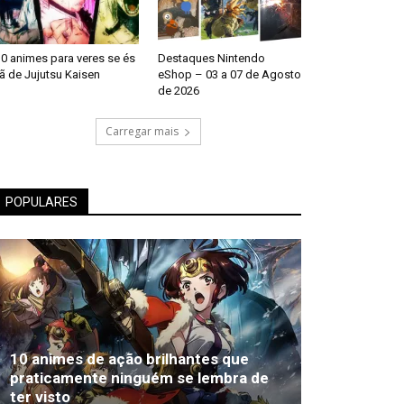
0 animes para veres se és
Destaques Nintendo
ã de Jujutsu Kaisen
eShop – 03 a 07 de Agosto
de 2026
Carregar mais
POPULARES
10 animes de ação brilhantes que
praticamente ninguém se lembra de
ter visto