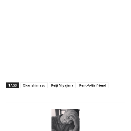
TAGS
Okarishimasu
Reiji Miyajima
Rent-A-Girlfriend