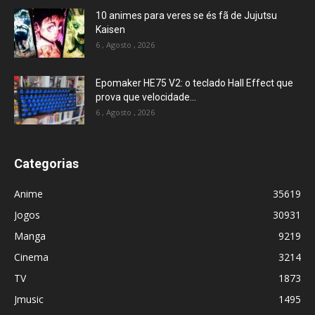
10 animes para veres se és fã de Jujutsu
Kaisen
6 , Agosto , 2026
Epomaker HE75 V2: o teclado Hall Effect que
prova que velocidade...
6 , Agosto , 2026
Categorias
Anime
35619
Jogos
30931
Manga
9219
Cinema
3214
TV
1873
Jmusic
1495