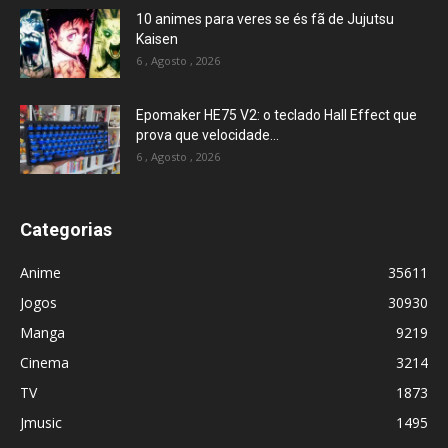
10 animes para veres se és fã de Jujutsu
Kaisen
6 , Agosto , 2026
Epomaker HE75 V2: o teclado Hall Effect que
prova que velocidade...
6 , Agosto , 2026
Categorias
Anime
35611
Jogos
30930
Manga
9219
Cinema
3214
TV
1873
Jmusic
1495