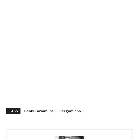
TAGS
Genki Kawamura
Pergaminho