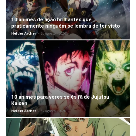
10 animes de ação brilhantes que
praticamente ninguém se lembra de ter visto
Helder Archer
-
5 , Agosto , 2026
10 animes para veres se és fã de Jujutsu
Kaisen
Helder Archer
-
6 , Agosto , 2026