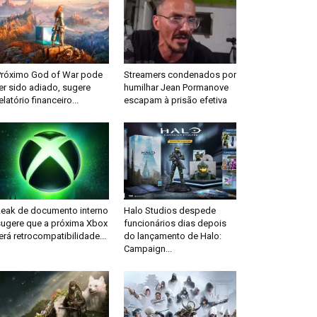
Próximo God of War pode
Streamers condenados por
er sido adiado, sugere
humilhar Jean Pormanove
elatório financeiro...
escapam à prisão efetiva
Leak de documento interno
Halo Studios despede
sugere que a próxima Xbox
funcionários dias depois
erá retrocompatibilidade...
do lançamento de Halo:
Campaign...