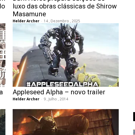
lo
luxo das obras clássicas de Shirow
Masamune
Helder Archer
-
14 , Dezembro , 2025
a
Appleseed Alpha – novo trailer
Helder Archer
-
9 , Julho , 2014