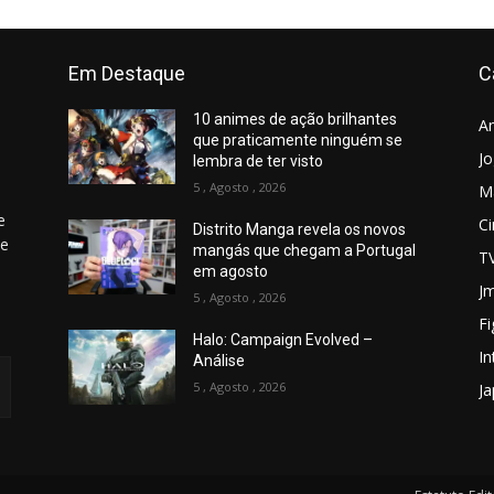
Em Destaque
C
10 animes de ação brilhantes
A
que praticamente ninguém se
J
lembra de ter visto
5 , Agosto , 2026
M
e
C
Distrito Manga revela os novos
 e
mangás que chegam a Portugal
T
em agosto
Jm
5 , Agosto , 2026
Fi
Halo: Campaign Evolved –
In
Análise
5 , Agosto , 2026
J