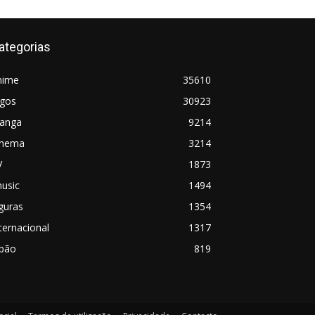
ategorias
nime
35610
ogos
30923
anga
9214
inema
3214
V
1873
usic
1494
guras
1354
ternacional
1317
apão
819