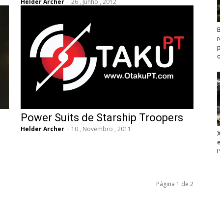
Helder Archer
-
26 , Junho , 2012
B
c
Power Suits de Starship Troopers
Helder Archer
-
10 , Novembro , 2011
X
e
P
Página 1 de 2