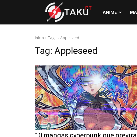
ANIME
MA
Início
Tags
Appleseed
Tag:
Appleseed
10 mangás cyberpunk que previr