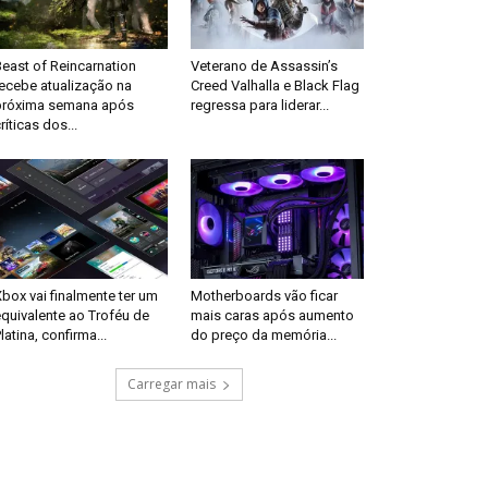
east of Reincarnation
Veterano de Assassin’s
recebe atualização na
Creed Valhalla e Black Flag
próxima semana após
regressa para liderar...
ríticas dos...
box vai finalmente ter um
Motherboards vão ficar
quivalente ao Troféu de
mais caras após aumento
latina, confirma...
do preço da memória...
Carregar mais