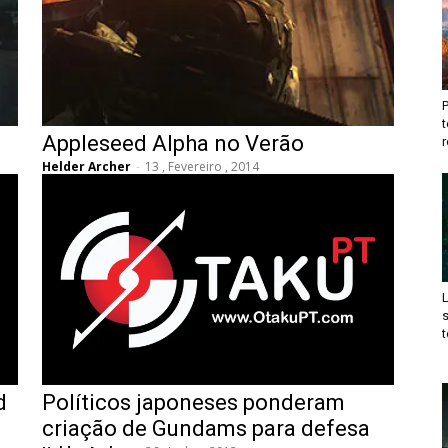
t
Appleseed Alpha no Verão
r
Helder Archer
-
13 , Fevereiro , 2014
t
d
Políticos japoneses ponderam
criação de Gundams para defesa